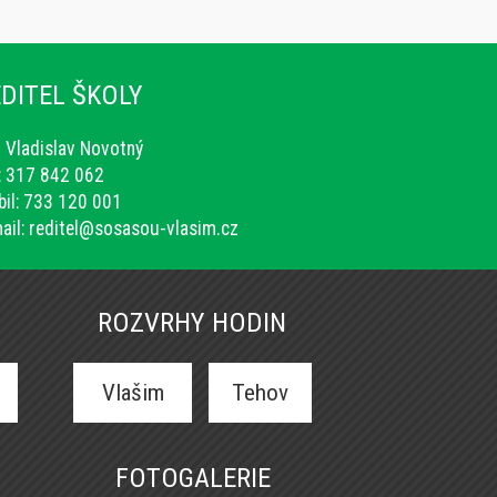
DITEL ŠKOLY
. Vladislav Novotný
.: 317 842 062
il: 733 120 001
ail:
reditel@sosasou-vlasim.cz
ROZVRHY HODIN
Vlašim
Tehov
FOTOGALERIE