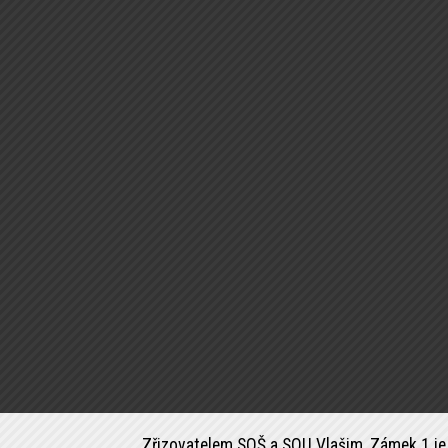
Zřizovatelem SOŠ a SOU Vlašim, Zámek 1 je