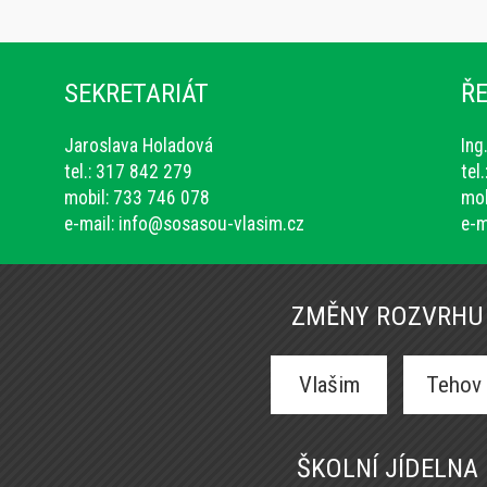
SEKRETARIÁT
ŘE
Jaroslava Holadová
Ing
tel.: 317 842 279
tel
mobil: 733 746 078
mob
e-mail:
info@sosasou-vlasim.cz
e-m
ZMĚNY ROZVRHU
Vlašim
Tehov
ŠKOLNÍ JÍDELNA