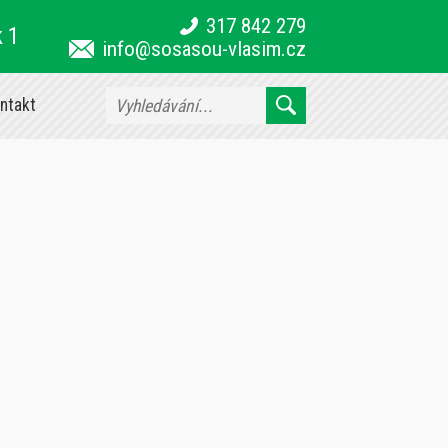
317 842 279
k 1
info@sosasou-vlasim.cz
ntakt