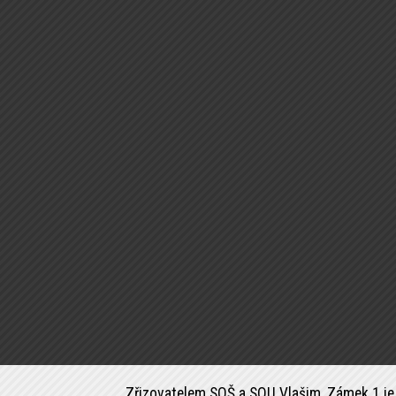
Zřizovatelem SOŠ a SOU Vlašim, Zámek 1 je