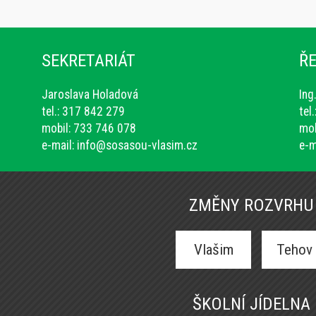
SEKRETARIÁT
ŘE
Jaroslava Holadová
Ing
tel.: 317 842 279
tel
mobil: 733 746 078
mob
e-mail:
info@sosasou-vlasim.cz
e-m
ZMĚNY ROZVRHU
Vlašim
Tehov
ŠKOLNÍ JÍDELNA