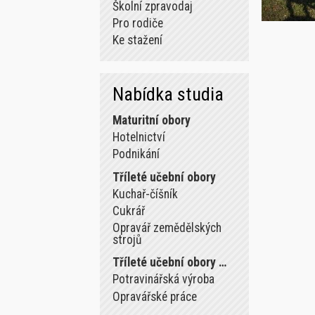
Školní zpravodaj
Pro rodiče
Ke stažení
Nabídka studia
Maturitní obory
Hotelnictví
Podnikání
Tříleté učební obory
Kuchař-číšník
Cukrář
Opravář zemědělských
strojů
Tříleté učební obory …
Potravinářská výroba
Opravářské práce