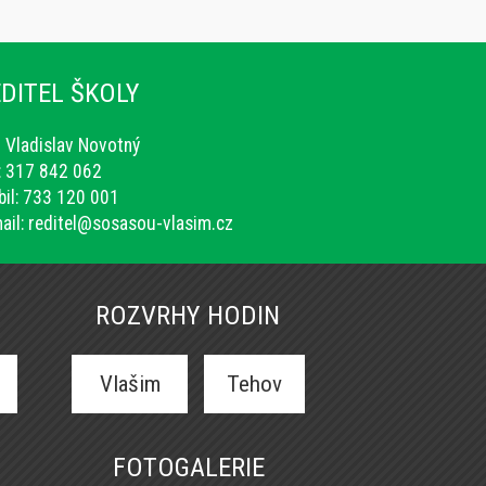
DITEL ŠKOLY
. Vladislav Novotný
.: 317 842 062
il: 733 120 001
ail:
reditel@sosasou-vlasim.cz
ROZVRHY HODIN
Vlašim
Tehov
FOTOGALERIE