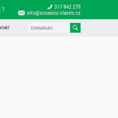
317 842 279
k 1
info@sosasou-vlasim.cz
ntakt