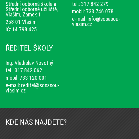
Střední odborná škola a
tel.: 317 842 279
Střední odborné učiliště,
mobil: 733 746 078
Vlašim, Zámek 1
e-mail:
info@sosasou-
258 01 Vlašim
vlasim.cz
IČ: 14 798 425
ŘEDITEL ŠKOLY
Ing. Vladislav Novotný
tel.: 317 842 062
mobil: 733 120 001
e-mail:
reditel@sosasou-
vlasim.cz
KDE NÁS NAJDETE?