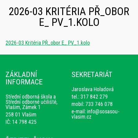
2026-03 KRITÉRIA PŘ_OBOR
E_ PV_1.KOLO
2026-03 Kritéria PŘ_obor E_ PV_1.kolo
ZÁKLADNÍ
SEKRETARIÁT
INFORMACE
Jaroslava Holadová
Střední odborná škola a
tel.: 317 842 279
Střední odborné učiliště,
mobil: 733 746 078
Vlašim, Zámek 1
e-mail:
info@sosasou-
258 01 Vlašim
vlasim.cz
IČ: 14 798 425