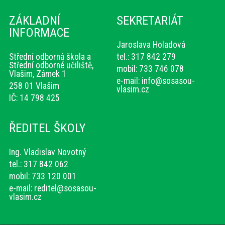
ZÁKLADNÍ
SEKRETARIÁT
INFORMACE
Jaroslava Holadová
Střední odborná škola a
tel.: 317 842 279
Střední odborné učiliště,
mobil: 733 746 078
Vlašim, Zámek 1
e-mail:
info@sosasou-
258 01 Vlašim
vlasim.cz
IČ: 14 798 425
ŘEDITEL ŠKOLY
Ing. Vladislav Novotný
tel.: 317 842 062
mobil: 733 120 001
e-mail:
reditel@sosasou-
vlasim.cz