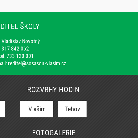
DITEL ŠKOLY
. Vladislav Novotný
.: 317 842 062
il: 733 120 001
ail:
reditel@sosasou-vlasim.cz
ROZVRHY HODIN
Vlašim
Tehov
FOTOGALERIE