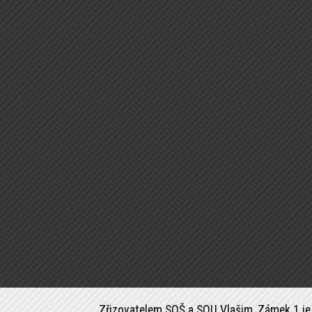
Zřizovatelem SOŠ a SOU Vlašim, Zámek 1 je