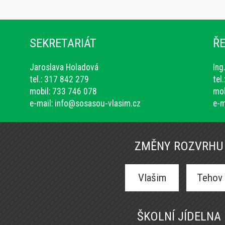
SEKRETARIÁT
ŘE
Jaroslava Holadová
Ing
tel.: 317 842 279
tel
mobil: 733 746 078
mob
e-mail:
info@sosasou-vlasim.cz
e-m
ZMĚNY ROZVRHU
Vlašim
Tehov
ŠKOLNÍ JÍDELNA