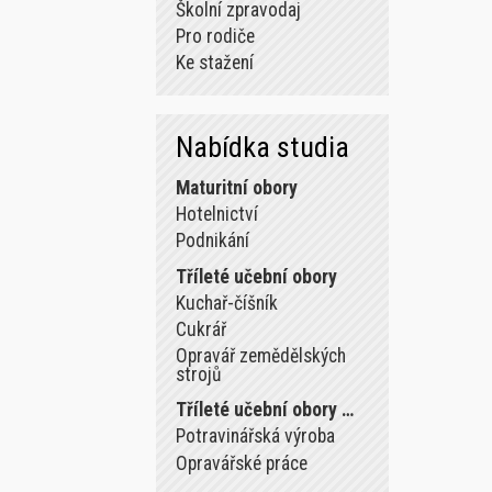
Školní zpravodaj
Pro rodiče
Ke stažení
Nabídka studia
Maturitní obory
Hotelnictví
Podnikání
Tříleté učební obory
Kuchař-číšník
Cukrář
Opravář zemědělských
strojů
Tříleté učební obory …
Potravinářská výroba
Opravářské práce