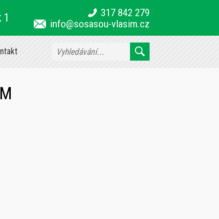
317 842 279
k 1
info@sosasou-vlasim.cz
ntakt
IM