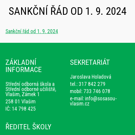
SANKČNÍ ŘÁD OD 1. 9. 2024
Sankční řád od 1. 9. 2024
ZÁKLADNÍ
SEKRETARIÁT
INFORMACE
Jaroslava Holadová
Střední odborná škola a
tel.: 317 842 279
Střední odborné učiliště,
mobil: 733 746 078
Vlašim, Zámek 1
e-mail:
info@sosasou-
258 01 Vlašim
vlasim.cz
IČ: 14 798 425
ŘEDITEL ŠKOLY