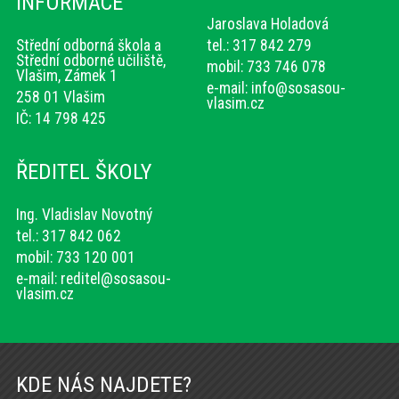
INFORMACE
Jaroslava Holadová
Střední odborná škola a
tel.: 317 842 279
Střední odborné učiliště,
mobil: 733 746 078
Vlašim, Zámek 1
e-mail:
info@sosasou-
258 01 Vlašim
vlasim.cz
IČ: 14 798 425
ŘEDITEL ŠKOLY
Ing. Vladislav Novotný
tel.: 317 842 062
mobil: 733 120 001
e-mail:
reditel@sosasou-
vlasim.cz
KDE NÁS NAJDETE?