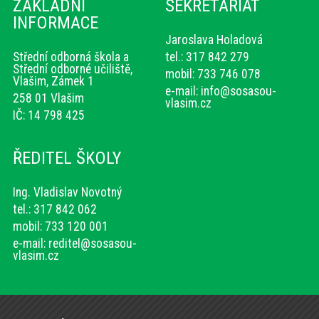
ZÁKLADNÍ
SEKRETARIÁT
INFORMACE
Jaroslava Holadová
Střední odborná škola a
tel.: 317 842 279
Střední odborné učiliště,
mobil: 733 746 078
Vlašim, Zámek 1
e-mail:
info@sosasou-
258 01 Vlašim
vlasim.cz
IČ: 14 798 425
ŘEDITEL ŠKOLY
Ing. Vladislav Novotný
tel.: 317 842 062
mobil: 733 120 001
e-mail:
reditel@sosasou-
vlasim.cz