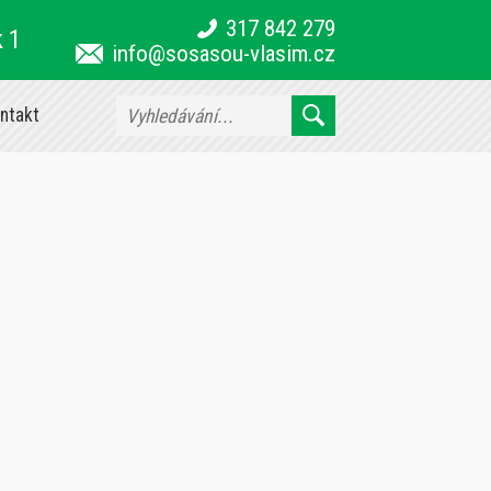
317 842 279
k 1
info@sosasou-vlasim.cz
ntakt