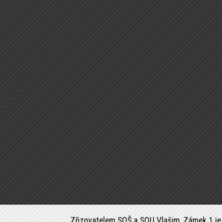
Zřizovatelem SOŠ a SOU Vlašim, Zámek 1 je