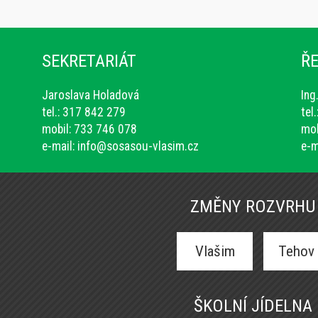
SEKRETARIÁT
ŘE
Jaroslava Holadová
Ing
tel.: 317 842 279
tel
mobil: 733 746 078
mob
e-mail:
info@sosasou-vlasim.cz
e-m
ZMĚNY ROZVRHU
Vlašim
Tehov
ŠKOLNÍ JÍDELNA