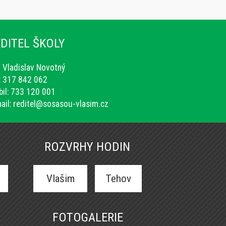
DITEL ŠKOLY
. Vladislav Novotný
.: 317 842 062
il: 733 120 001
ail:
reditel@sosasou-vlasim.cz
ROZVRHY HODIN
Vlašim
Tehov
FOTOGALERIE