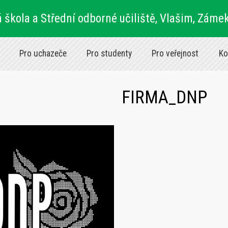
 škola a Střední odborné učiliště, Vlašim, Záme
Pro uchazeče
Pro studenty
Pro veřejnost
Ko
FIRMA_DNP