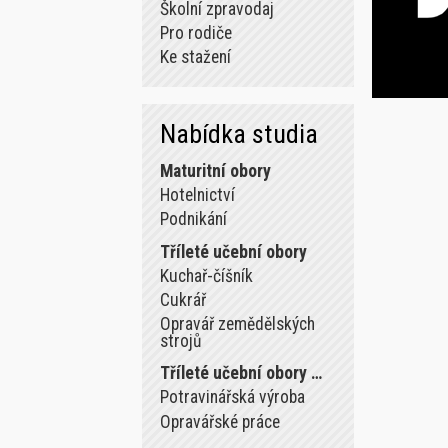
Školní zpravodaj
Pro rodiče
Ke stažení
Nabídka studia
Maturitní obory
Hotelnictví
Podnikání
Tříleté učební obory
Kuchař-číšník
Cukrář
Opravář zemědělských
strojů
Tříleté učební obory …
Potravinářská výroba
Opravářské práce