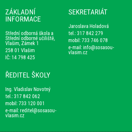
ZÁKLADNÍ
SEKRETARIÁT
INFORMACE
Jaroslava Holadová
Střední odborná škola a
tel.: 317 842 279
Střední odborné učiliště,
mobil: 733 746 078
Vlašim, Zámek 1
e-mail:
info@sosasou-
258 01 Vlašim
vlasim.cz
IČ: 14 798 425
ŘEDITEL ŠKOLY
Ing. Vladislav Novotný
tel.: 317 842 062
mobil: 733 120 001
e-mail:
reditel@sosasou-
vlasim.cz