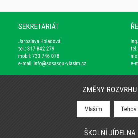
SEKRETARIÁT
ŘE
Jaroslava Holadová
Ing
tel.: 317 842 279
tel
mobil: 733 746 078
mob
e-mail:
info@sosasou-vlasim.cz
e-m
ZMĚNY ROZVRHU
Vlašim
Tehov
ŠKOLNÍ JÍDELNA