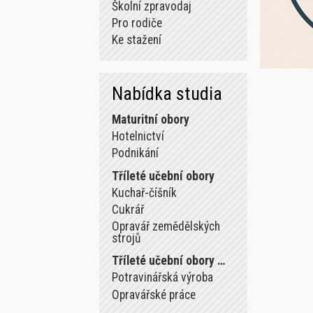
Školní zpravodaj
Pro rodiče
Ke stažení
Nabídka studia
Maturitní obory
Hotelnictví
Podnikání
Tříleté učební obory
Kuchař-číšník
Cukrář
Opravář zemědělských
strojů
Tříleté učební obory …
Potravinářská výroba
Opravářské práce