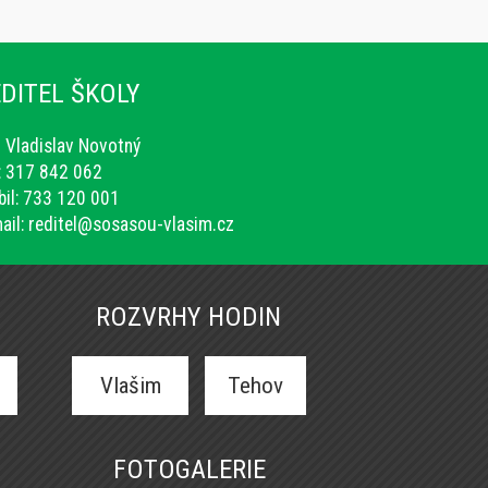
DITEL ŠKOLY
. Vladislav Novotný
.: 317 842 062
il: 733 120 001
ail:
reditel@sosasou-vlasim.cz
ROZVRHY HODIN
Vlašim
Tehov
FOTOGALERIE