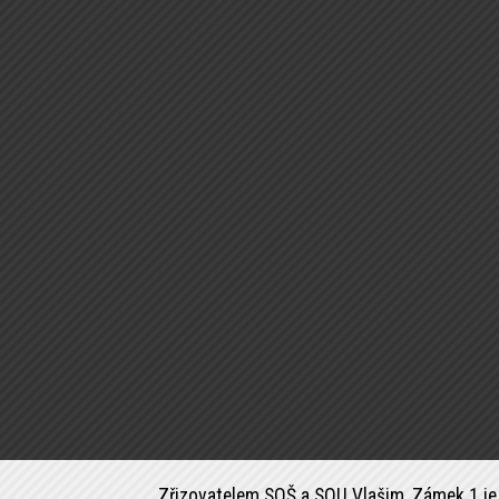
Zřizovatelem SOŠ a SOU Vlašim, Zámek 1 je