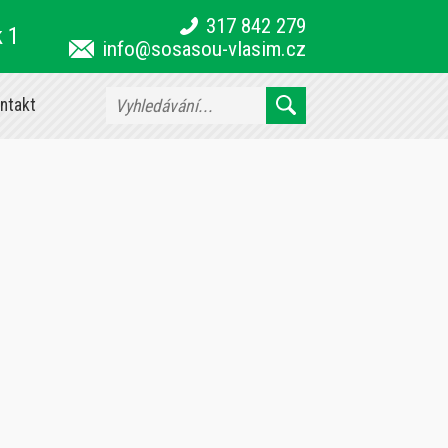
317 842 279
k 1
info@sosasou-vlasim.cz
ntakt