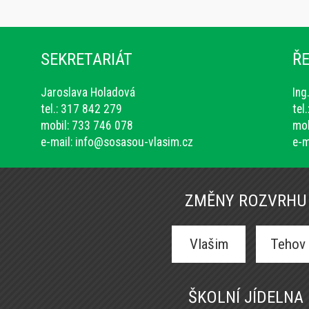
SEKRETARIÁT
ŘE
Jaroslava Holadová
Ing
tel.: 317 842 279
tel
mobil: 733 746 078
mob
e-mail:
info@sosasou-vlasim.cz
e-m
ZMĚNY ROZVRHU
Vlašim
Tehov
ŠKOLNÍ JÍDELNA