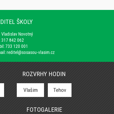
DITEL ŠKOLY
. Vladislav Novotný
.: 317 842 062
il: 733 120 001
ail:
reditel@sosasou-vlasim.cz
ROZVRHY HODIN
Vlašim
Tehov
FOTOGALERIE