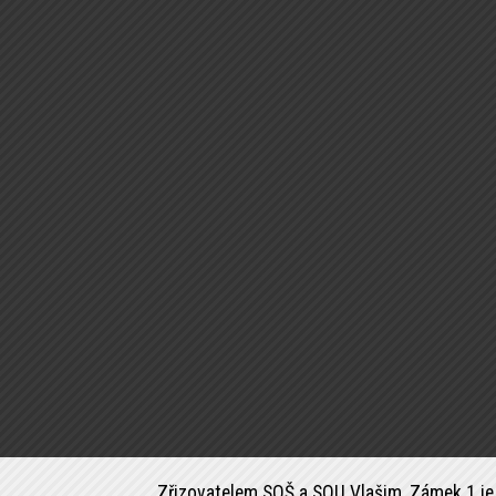
Zřizovatelem SOŠ a SOU Vlašim, Zámek 1 je