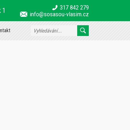
317 842 279
k 1
info@sosasou-vlasim.cz
ntakt