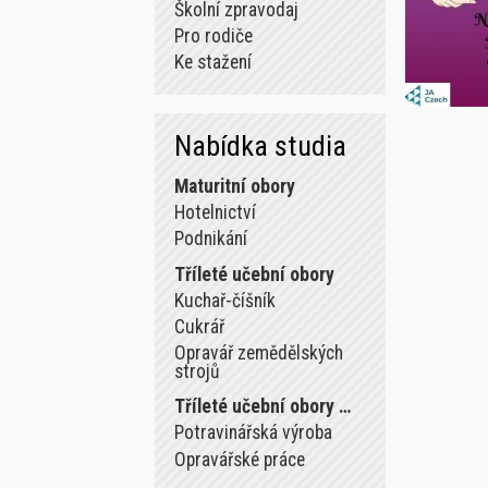
Školní zpravodaj
Pro rodiče
Ke stažení
Nabídka studia
Maturitní obory
Hotelnictví
Podnikání
Tříleté učební obory
Kuchař-číšník
Cukrář
Opravář zemědělských
strojů
Tříleté učební obory …
Potravinářská výroba
Opravářské práce