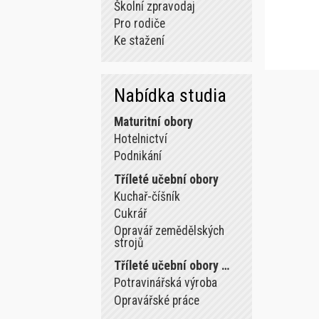
Školní zpravodaj
Pro rodiče
Ke stažení
Nabídka studia
Maturitní obory
Hotelnictví
Podnikání
Tříleté učební obory
Kuchař-číšník
Cukrář
Opravář zemědělských
strojů
Tříleté učební obory …
Potravinářská výroba
Opravářské práce