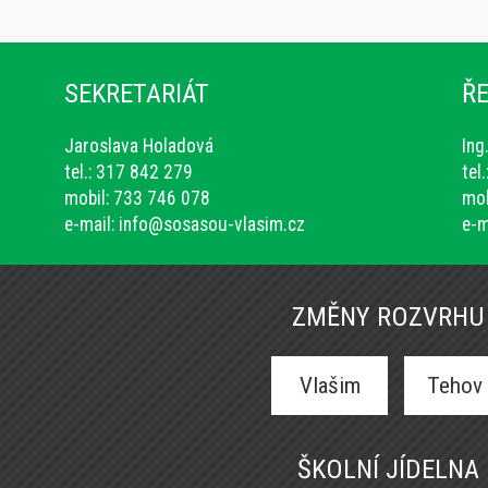
SEKRETARIÁT
ŘE
Jaroslava Holadová
Ing
tel.: 317 842 279
tel
mobil: 733 746 078
mob
e-mail:
info@sosasou-vlasim.cz
e-m
ZMĚNY ROZVRHU
Vlašim
Tehov
ŠKOLNÍ JÍDELNA