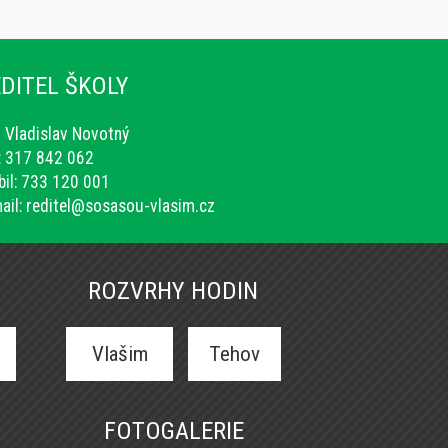
DITEL ŠKOLY
. Vladislav Novotný
.: 317 842 062
il: 733 120 001
ail:
reditel@sosasou-vlasim.cz
ROZVRHY HODIN
Vlašim
Tehov
FOTOGALERIE