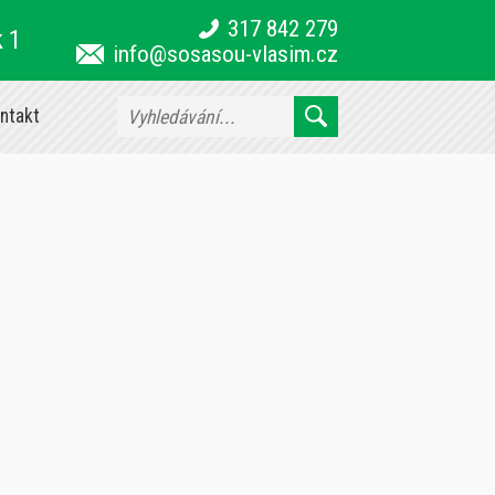
317 842 279
k 1
info@sosasou-vlasim.cz
ntakt