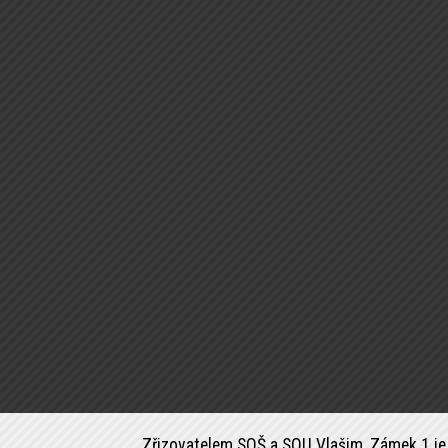
Zřizovatelem SOŠ a SOU Vlašim, Zámek 1 je