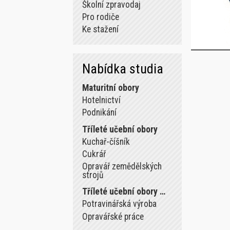
Školní zpravodaj
Pro rodiče
Ke stažení
Nabídka studia
Maturitní obory
Hotelnictví
Podnikání
Tříleté učební obory
Kuchař-číšník
Cukrář
Opravář zemědělských
strojů
Tříleté učební obory …
Potravinářská výroba
Opravářské práce