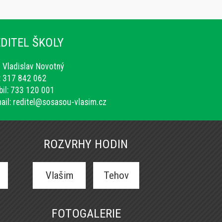
DITEL ŠKOLY
. Vladislav Novotný
.: 317 842 062
il: 733 120 001
ail:
reditel@sosasou-vlasim.cz
ROZVRHY HODIN
Vlašim
Tehov
FOTOGALERIE