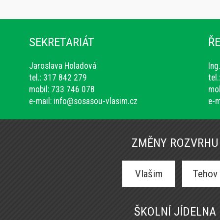
SEKRETARIÁT
ŘE
Jaroslava Holadová
Ing
tel.: 317 842 279
tel
mobil: 733 746 078
mob
e-mail:
info@sosasou-vlasim.cz
e-m
ZMĚNY ROZVRHU
Vlašim
Tehov
ŠKOLNÍ JÍDELNA