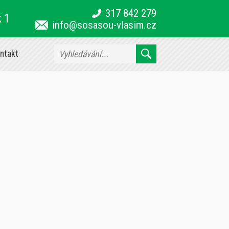
317 842 279
k 1
info@sosasou-vlasim.cz
ntakt