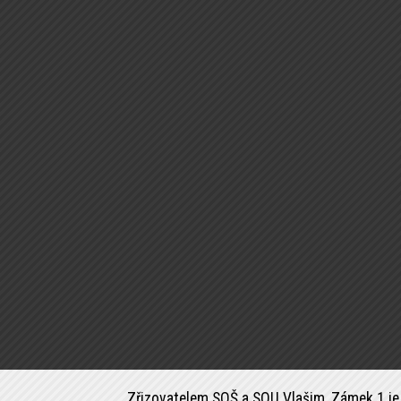
Zřizovatelem SOŠ a SOU Vlašim, Zámek 1 je