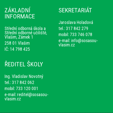
ZÁKLADNÍ
SEKRETARIÁT
INFORMACE
Jaroslava Holadová
Střední odborná škola a
tel.: 317 842 279
Střední odborné učiliště,
mobil: 733 746 078
Vlašim, Zámek 1
e-mail:
info@sosasou-
258 01 Vlašim
vlasim.cz
IČ: 14 798 425
ŘEDITEL ŠKOLY
Ing. Vladislav Novotný
tel.: 317 842 062
mobil: 733 120 001
e-mail:
reditel@sosasou-
vlasim.cz