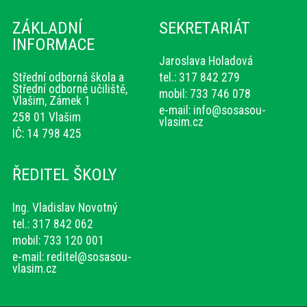
ZÁKLADNÍ
SEKRETARIÁT
INFORMACE
Jaroslava Holadová
Střední odborná škola a
tel.: 317 842 279
Střední odborné učiliště,
mobil: 733 746 078
Vlašim, Zámek 1
e-mail:
info@sosasou-
258 01 Vlašim
vlasim.cz
IČ: 14 798 425
ŘEDITEL ŠKOLY
Ing. Vladislav Novotný
tel.: 317 842 062
mobil: 733 120 001
e-mail:
reditel@sosasou-
vlasim.cz