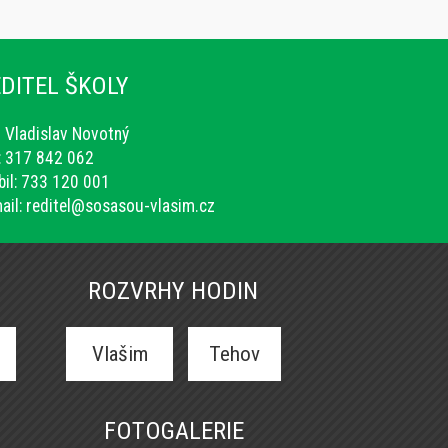
DITEL ŠKOLY
. Vladislav Novotný
.: 317 842 062
il: 733 120 001
ail:
reditel@sosasou-vlasim.cz
ROZVRHY HODIN
Vlašim
Tehov
FOTOGALERIE