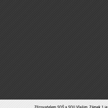
Zřizovatelem SOŠ a SOU Vlašim, Zámek 1 je