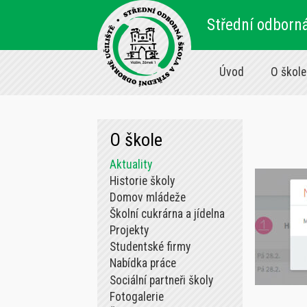
Střední odborná
Úvod
O škole
O škole
Aktuality
Historie školy
Domov mládeže
Školní cukrárna a jídelna
Projekty
Studentské firmy
Nabídka práce
Sociální partneři školy
Fotogalerie