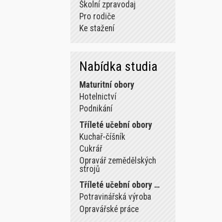
Školní zpravodaj
Pro rodiče
Ke stažení
Nabídka studia
Maturitní obory
Hotelnictví
Podnikání
Tříleté učební obory
Kuchař-číšník
Cukrář
Opravář zemědělských
strojů
Tříleté učební obory …
Potravinářská výroba
Opravářské práce