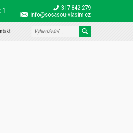
317 842 279
k 1
info@sosasou-vlasim.cz
ntakt