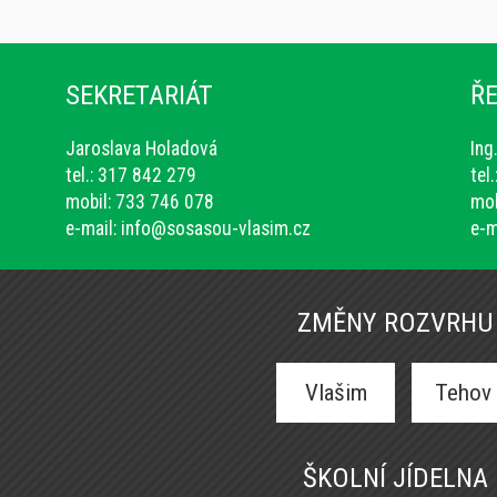
SEKRETARIÁT
ŘE
Jaroslava Holadová
Ing
tel.: 317 842 279
tel
mobil: 733 746 078
mob
e-mail:
info@sosasou-vlasim.cz
e-m
ZMĚNY ROZVRHU
Vlašim
Tehov
ŠKOLNÍ JÍDELNA