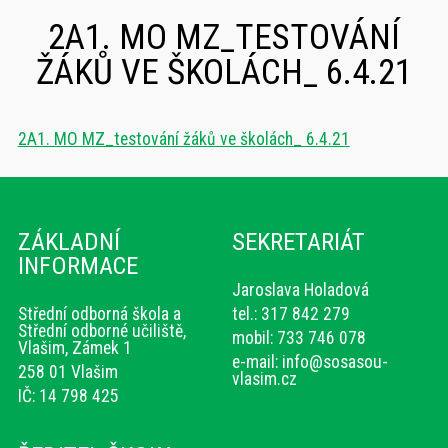
2A1. MO MZ_TESTOVÁNÍ
ŽÁKŮ VE ŠKOLÁCH_ 6.4.21
2A1. MO MZ_testování žáků ve školách_ 6.4.21
ZÁKLADNÍ
SEKRETARIÁT
INFORMACE
Jaroslava Holadová
Střední odborná škola a
tel.: 317 842 279
Střední odborné učiliště,
mobil: 733 746 078
Vlašim, Zámek 1
e-mail:
info@sosasou-
258 01 Vlašim
vlasim.cz
IČ: 14 798 425