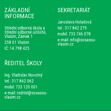
ZÁKLADNÍ
SEKRETARIÁT
INFORMACE
Jaroslava Holadová
Střední odborná škola a
tel.: 317 842 279
Střední odborné učiliště,
mobil: 733 746 078
Vlašim, Zámek 1
e-mail:
info@sosasou-
258 01 Vlašim
vlasim.cz
IČ: 14 798 425
ŘEDITEL ŠKOLY
Ing. Vladislav Novotný
tel.: 317 842 062
mobil: 733 120 001
e-mail:
reditel@sosasou-
vlasim.cz