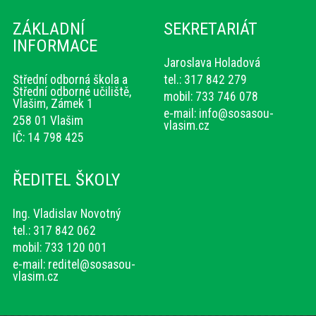
ZÁKLADNÍ
SEKRETARIÁT
INFORMACE
Jaroslava Holadová
Střední odborná škola a
tel.: 317 842 279
Střední odborné učiliště,
mobil: 733 746 078
Vlašim, Zámek 1
e-mail:
info@sosasou-
258 01 Vlašim
vlasim.cz
IČ: 14 798 425
ŘEDITEL ŠKOLY
Ing. Vladislav Novotný
tel.: 317 842 062
mobil: 733 120 001
e-mail:
reditel@sosasou-
vlasim.cz