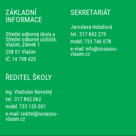
ZÁKLADNÍ
SEKRETARIÁT
INFORMACE
Jaroslava Holadová
Střední odborná škola a
tel.: 317 842 279
Střední odborné učiliště,
mobil: 733 746 078
Vlašim, Zámek 1
e-mail:
info@sosasou-
258 01 Vlašim
vlasim.cz
IČ: 14 798 425
ŘEDITEL ŠKOLY
Ing. Vladislav Novotný
tel.: 317 842 062
mobil: 733 120 001
e-mail:
reditel@sosasou-
vlasim.cz