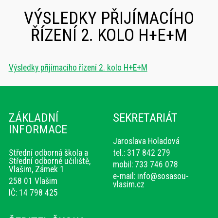
VÝSLEDKY PŘIJÍMACÍHO
ŘÍZENÍ 2. KOLO H+E+M
Výsledky přijímacího řízení 2. kolo H+E+M
ZÁKLADNÍ
SEKRETARIÁT
INFORMACE
Jaroslava Holadová
Střední odborná škola a
tel.: 317 842 279
Střední odborné učiliště,
mobil: 733 746 078
Vlašim, Zámek 1
e-mail:
info@sosasou-
258 01 Vlašim
vlasim.cz
IČ: 14 798 425