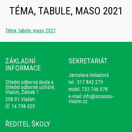
TÉMA, TABULE, MASO 2021
Téma, tabule, maso 2021
ZÁKLADNÍ
SEKRETARIÁT
INFORMACE
Jaroslava Holadová
Střední odborná škola a
tel.: 317 842 279
Střední odborné učiliště,
mobil: 733 746 078
Vlašim, Zámek 1
e-mail:
info@sosasou-
258 01 Vlašim
vlasim.cz
IČ: 14 798 425
ŘEDITEL ŠKOLY