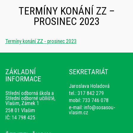
TERMÍNY KONÁNÍ ZZ –
PROSINEC 2023
Termíny konání ZZ - prosinec 2023
ZÁKLADNÍ
SEKRETARIÁT
INFORMACE
Jaroslava Holadová
Střední odborná škola a
tel.: 317 842 279
Střední odborné učiliště,
mobil: 733 746 078
Vlašim, Zámek 1
e-mail:
info@sosasou-
258 01 Vlašim
vlasim.cz
IČ: 14 798 425